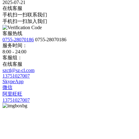
2025-07-21
在线客服
手机扫一扫联系我们
手机扫一扫加入我们
客服热线
0755-28070186
0755-28070186
服务时间：
8:00 - 24:00
客服组：
在线客服
szctl@sz-cl.com
13751027007
SkypeApp
微信
阿里旺旺
13751027007
广东创天隆环保设备科技有限公司
milan米兰官网,米兰milan(中国)