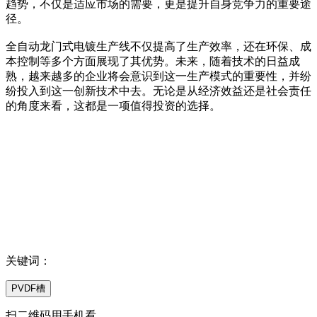
趋势，不仅是适应市场的需要，更是提升自身竞争力的重要途
径。
全自动龙门式电镀生产线不仅提高了生产效率，还在环保、成
本控制等多个方面展现了其优势。未来，随着技术的日益成
熟，越来越多的企业将会意识到这一生产模式的重要性，并纷
纷投入到这一创新技术中去。无论是从经济效益还是社会责任
的角度来看，这都是一项值得投资的选择。
关键词：
PVDF槽
扫二维码用手机看