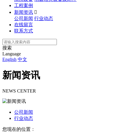
工程案例
新闻资讯

公司新闻
行业动态
在线留言
联系方式
搜索
Language
English
中文
新闻资讯
NEWS CENTER
公司新闻
行业动态
您现在的位置：