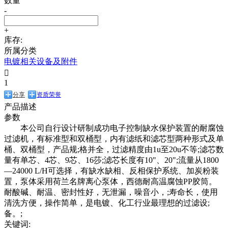
数量
-
+
库存:
所属分类
电镀相关设备及附件

1
分享
资质荣誉
产品描述
参数
本公司自行设计研制成功电子控制缺水保护装置的耐腐蚀
过滤机，有标准型和双桶型，内有滤纸和滤芯型两种形式及单
桶、双桶型，产品规;格并全，过滤精度由1u至20u不等;滤芯数
量有单芯、4芯、9芯、16莎;滤芯长度有10"、20";流量从1800
—24000 L/H可选择，有缺水缺相、反相保护系统、加炭粉装
置，泵体采用荷兰名牌离心泵体，西德耐高温腐蚀PP胶筒。
耐酸碱、耐温、密封性好，无泄漏，噪音小，;寿命长，使用
清洗方便，操作简单，是电镀、化工行业最理想的过滤设;
备。;
关键词: