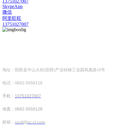
13751027007
SkypeApp
微信
阿里旺旺
13751027007
广东创天隆环保设备科技有限公司
milan米兰官网,米兰milan(中国)
地址：阳西县中山火炬(阳西)产业转移工业园凤凰路10号
电话：0662-5556118
手机：
13751027007
传真：0662-5550128
邮箱：
szctl@sz-cl.com